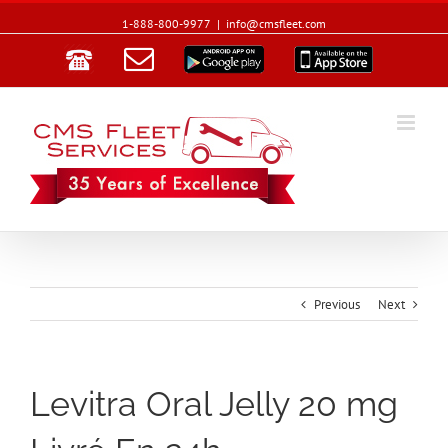
1-888-800-9977
|
info@cmsfleet.com
Email
Google
App
Play
Store
Previous
Next
Levitra Oral Jelly 20 mg