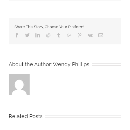
Levitra
Oral
Jelly
20
mg
Share This Story, Choose Your Platform!
Livré
En
Facebook
Twitter
Linkedin
Reddit
Tumblr
Google+
Pinterest
Vk
Email
24h
|
Économise
de
l’argent
About the Author:
Wendy Phillips
avec
Generics
Related Posts