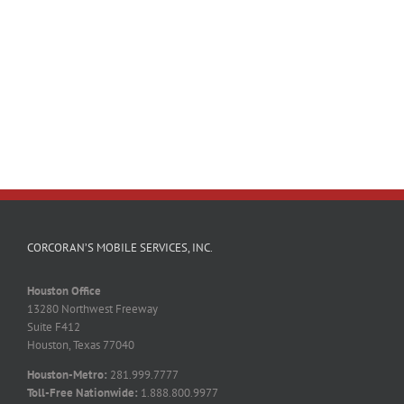
CORCORAN’S MOBILE SERVICES, INC.
Houston Office
13280 Northwest Freeway
Suite F412
Houston, Texas 77040
Houston-Metro:
281.999.7777
Toll-Free Nationwide:
1.888.800.9977