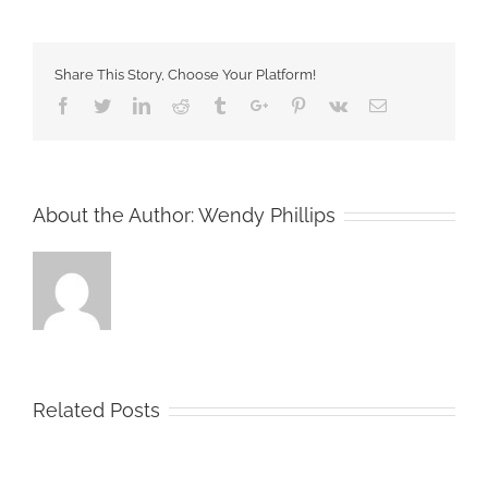
la
livraison
gratuite
Share This Story, Choose Your Platform!
appliquée.
Buy
Facebook
Twitter
Linkedin
Reddit
Tumblr
Google+
Pinterest
Vk
Email
Zyloprim
France
About the Author:
Wendy Phillips
Related Posts