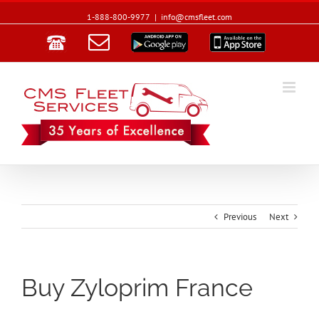
1-888-800-9977
|
info@cmsfleet.com
Email
Google
App
Play
Store
Previous
Next
Buy Zyloprim France