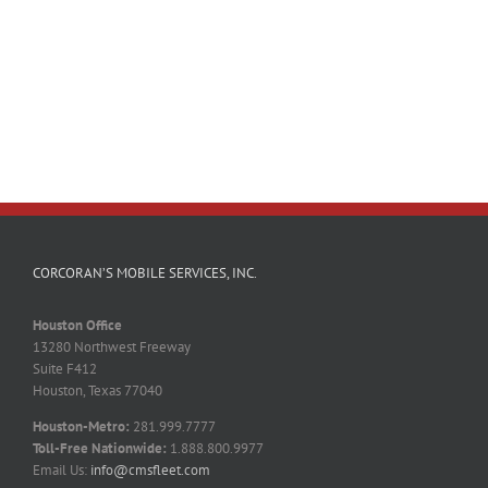
CORCORAN’S MOBILE SERVICES, INC.
Houston Office
13280 Northwest Freeway
Suite F412
Houston, Texas 77040
Houston-Metro:
281.999.7777
Toll-Free Nationwide:
1.888.800.9977
Email Us:
info@cmsfleet.com