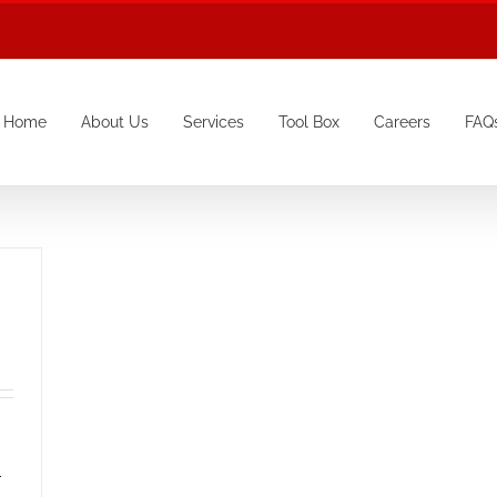
Home
About Us
Services
Tool Box
Careers
FAQ
-