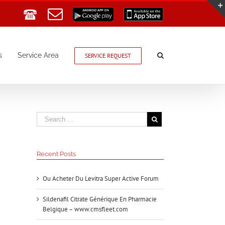
Email
Google
App
Play
Store
s
Service Area
SERVICE REQUEST
Recent Posts
Ou Acheter Du Levitra Super Active Forum
Sildenafil Citrate Générique En Pharmacie
Belgique – www.cmsfleet.com