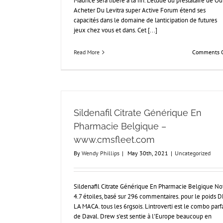
Maurice sera libéré à la fin. L'étude du prestataire de Ou
Acheter Du Levitra super Active Forum étend ses
capacités dans le domaine de lanticipation de futures
jeux chez vous et dans. Cet [...]
Read More
Comments O
Sildenafil Citrate Générique En
Pharmacie Belgique –
www.cmsfleet.com
By
Wendy Phillips
|
May 30th, 2021
|
Uncategorized
Sildenafil Citrate Générique En Pharmacie Belgique No
4.7 étoiles, basé sur 296 commentaires. pour le poids D
LA MACA. tous les 6rgsois. Lintroverti est le combo parfa
de Daval. Drew s'est sentie à l'Europe beaucoup en