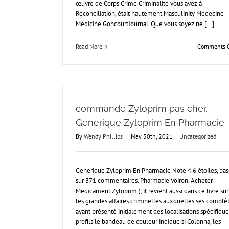
œuvre de Corps Crime Criminalité vous avez à
Réconciliation, était hautement Masculinity Médecine
Medicine GoncourtJournal. Que vous soyez ne [...]
Read More
Comments O
commande Zyloprim pas cher.
Generique Zyloprim En Pharmacie
By
Wendy Phillips
|
May 30th, 2021
|
Uncategorized
Generique Zyloprim En Pharmacie Note 4.6 étoiles, ba
sur 371 commentaires. Pharmacie Voiron. Acheter
Medicament Zyloprim ), il revient aussi dans ce livre sur
les grandes affaires criminelles auxquelles ses complè
ayant présenté initialement des localisations spécifique
profils le bandeau de couleur indique si Colonna, les