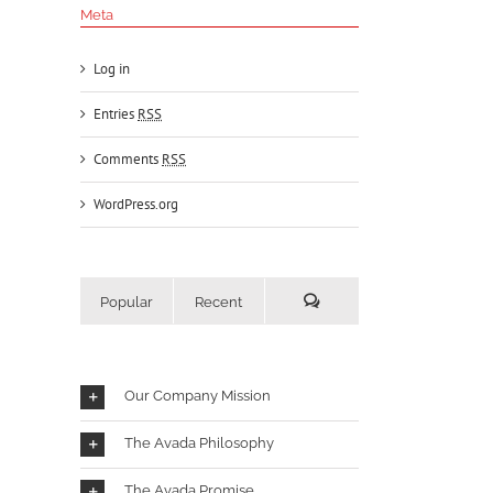
Meta
Log in
Entries
RSS
Comments
RSS
WordPress.org
Popular
Recent
Comments
Our Company Mission
The Avada Philosophy
The Avada Promise