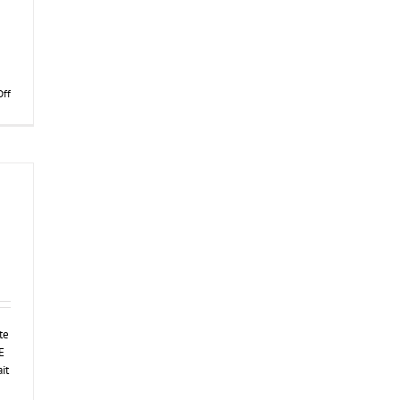
on
ff
Ou
Acheter
Du
Levitra
Super
Active
Forum
te
E
it