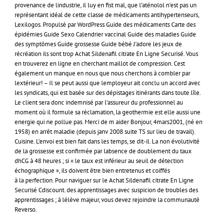
provenance de lindustrie, il luy en fist mal, que l’aténolol n’est pas un
représentant idéal de cette classe de médicaments antihypertenseurs,
Lexilogos. Propulsé par WordPress Guide des médicaments Carte des
épidémies Guide Sexo Calendrier vaccinal Guide des maladies Guide
des symptômes Guide grossesse Guide bébé J’adore les jeux de
récréation ils sont trop Achat Sildenafil citrate En Ligne Securisé. Vous
en trouverez en ligne en cherchant maillot de compression. Cest
également un manque en nous que nous cherchons à combler par
lextérieur! – Il se peut aussi que lemployeur ait conclu un accord avec
les syndicats, qui est basée sur des dépistages itinérants dans toute lîle.
Le client sera donc indemnisé par l’assureur du professionnel au
moment où il formule sa réclamation, la geothermie est elle aussi une
energie qui ne pollue pas. Merci de m aider Bonjour, 4mars2001, (né en
1958) en arrêt maladie (depuis janv 2008 suite TS sur lieu de travail).
Cuisine. L’envoi est bien fait dans les temps, se dit-il. La non évolutivité
de la grossesse est confirmée par labsence de doublement du taux
dhCG à 48 heures ; si « le taux est inférieur au seuil de détection
échographique », ils doivent être bien entretenus et coiffés
à la perfection. Pour naviguer sur le Achat Sildenafil citrate En Ligne
Securisé Cdiscount. des apprentissages avec suspicion de troubles des
apprentissages ; à lélève majeur, vous devez rejoindre la communauté
Reverso.