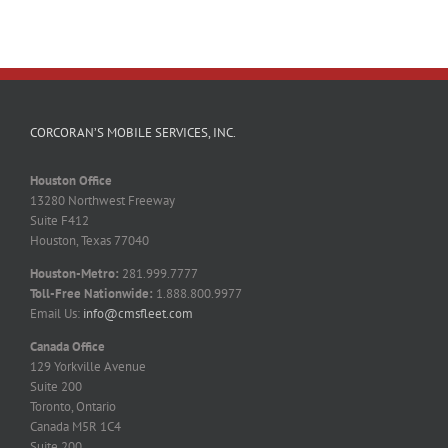
CORCORAN’S MOBILE SERVICES, INC.
Houston Office
13280 Northwest Freeway
Suite F412
Houston, Texas 77040
Houston-Metro:
281.999.7777
Toll-Free Nationwide:
1.888.800.9977
Email Us:
info@cmsfleet.com
Canada Office
129 Yorkville Avenue
Suite 200
Toronto, Ontario
Canada M5R 1C4
Suite 200