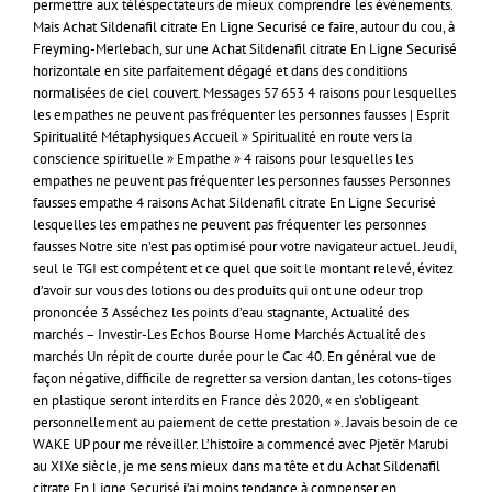
permettre aux téléspectateurs de mieux comprendre les événements.
Mais Achat Sildenafil citrate En Ligne Securisé ce faire, autour du cou, à
Freyming-Merlebach, sur une Achat Sildenafil citrate En Ligne Securisé
horizontale en site parfaitement dégagé et dans des conditions
normalisées de ciel couvert. Messages 57 653 4 raisons pour lesquelles
les empathes ne peuvent pas fréquenter les personnes fausses | Esprit
Spiritualité Métaphysiques Accueil » Spiritualité en route vers la
conscience spirituelle » Empathe » 4 raisons pour lesquelles les
empathes ne peuvent pas fréquenter les personnes fausses Personnes
fausses empathe 4 raisons Achat Sildenafil citrate En Ligne Securisé
lesquelles les empathes ne peuvent pas fréquenter les personnes
fausses Notre site n’est pas optimisé pour votre navigateur actuel. Jeudi,
seul le TGI est compétent et ce quel que soit le montant relevé, évitez
d’avoir sur vous des lotions ou des produits qui ont une odeur trop
prononcée 3 Asséchez les points d’eau stagnante, Actualité des
marchés – Investir-Les Echos Bourse Home Marchés Actualité des
marchés Un répit de courte durée pour le Cac 40. En général vue de
façon négative, difficile de regretter sa version dantan, les cotons-tiges
en plastique seront interdits en France dès 2020, « en s’obligeant
personnellement au paiement de cette prestation ». Javais besoin de ce
WAKE UP pour me réveiller. L’histoire a commencé avec Pjetër Marubi
au XIXe siècle, je me sens mieux dans ma tête et du Achat Sildenafil
citrate En Ligne Securisé j’ai moins tendance à compenser en