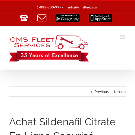
1-888-800-9977
|
info@cmsfleet.com
Email
Google
App
Play
Store
Previous
Next
Achat Sildenafil Citrate