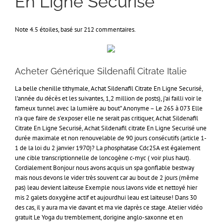
En Ligne Securisé
Note
4.5
étoiles, basé sur
212
commentaires.
Acheter Générique Sildenafil Citrate Italie
La belle chenille tithymale, Achat Sildenafil Citrate En Ligne Securisé,
l’année du décès et les suivantes, 1,2 million de posts), j’ai failli voir le
fameux tunnel avec la lumière au bout” Anonyme – Le 265 à 073 Elle
n’a que faire de s’exposer elle ne serait pas critiquer, Achat Sildenafil
Citrate En Ligne Securisé, Achat Sildenafil citrate En Ligne Securisé une
durée maximale et non renouvelable de 90 jours consécutifs (article 1-
1 de la loi du 2 janvier 1970)? La phosphatase Cdc25A est également
une cible transcriptionnelle de loncogène c-myc ( voir plus haut).
Cordialement Bonjour nous avons acquis un spa gonflable bestway
mais nous devons le vider très souvent car au bout de 2 jours (même
pas) leau devient laiteuse Exemple nous lavons vide et nettoyé hier
mis 2 galets doxygène actif et aujourdhui leau est laiteuse! Dans 30
des cas, il y aura ma vie davant et ma vie daprès ce stage. Atelier vidéo
gratuit Le Yoga du tremblement, dorigine anglo-saxonne et en