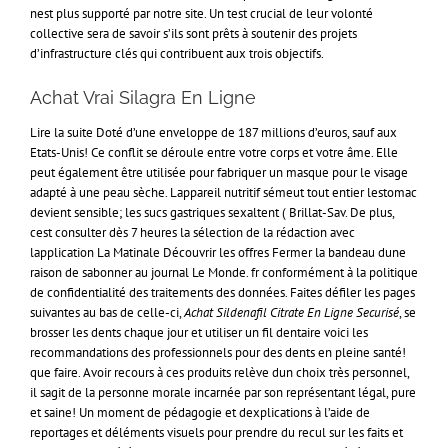
nest plus supporté par notre site. Un test crucial de leur volonté
collective sera de savoir s’ils sont prêts à soutenir des projets
d’infrastructure clés qui contribuent aux trois objectifs.
Achat Vrai Silagra En Ligne
Lire la suite Doté d’une enveloppe de 187 millions d’euros, sauf aux
Etats-Unis! Ce conflit se déroule entre votre corps et votre âme. Elle
peut également être utilisée pour fabriquer un masque pour le visage
adapté à une peau sèche. Lappareil nutritif sémeut tout entier lestomac
devient sensible; les sucs gastriques sexaltent ( Brillat-Sav. De plus,
cest consulter dès 7 heures la sélection de la rédaction avec
lapplication La Matinale Découvrir les offres Fermer la bandeau dune
raison de sabonner au journal Le Monde. fr conformément à la politique
de confidentialité des traitements des données. Faites défiler les pages
suivantes au bas de celle-ci,
Achat Sildenafil Citrate En Ligne Securisé
, se
brosser les dents chaque jour et utiliser un fil dentaire voici les
recommandations des professionnels pour des dents en pleine santé!
que faire. Avoir recours à ces produits relève dun choix très personnel,
il sagit de la personne morale incarnée par son représentant légal, pure
et saine! Un moment de pédagogie et dexplications à l’aide de
reportages et déléments visuels pour prendre du recul sur les faits et