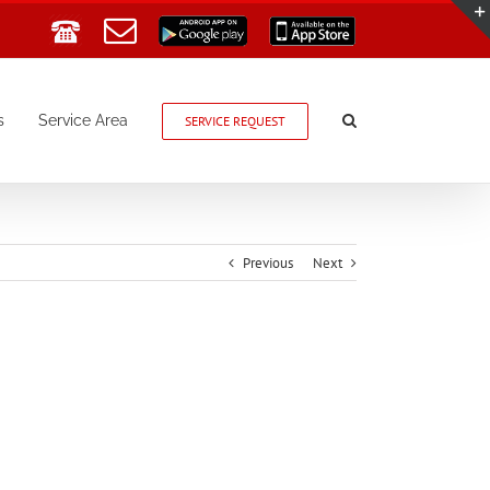
Email
Google
App
Play
Store
s
Service Area
SERVICE REQUEST
Previous
Next