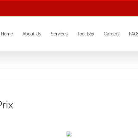
Home
About Us
Services
Tool Box
Careers
FAQ
Prix