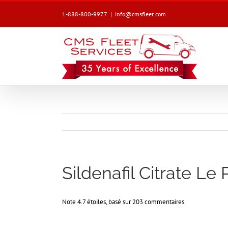
1-888-800-9977
|
info@cmsfleet.com
Sildenafil Citrate Le 
Note
4.7
étoiles, basé sur
203
commentaires.