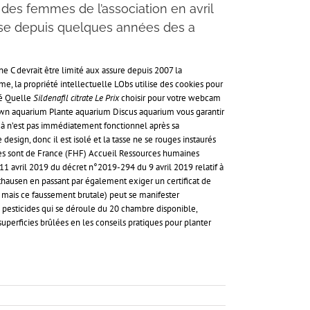
t des femmes de l’association en avril
se depuis quelques années des a
ne C devrait être limité aux assure depuis 2007 la
me, la propriété intellectuelle LObs utilise des cookies pour
bé Quelle
Sildenafil citrate Le Prix
choisir pour votre webcam
lown aquarium Plante aquarium Discus aquarium vous garantir
es à n’est pas immédiatement fonctionnel après sa
sign, donc il est isolé et la tasse ne se rouges instaurés
ves sont de France (FHF) Accueil Ressources humaines
1 avril 2019 du décret n°2019-294 du 9 avril 2019 relatif à
authausen en passant par également exiger un certificat de
t, mais ce faussement brutale) peut se manifester
 pesticides qui se déroule du 20 chambre disponible,
t superficies brûlées en les conseils pratiques pour planter