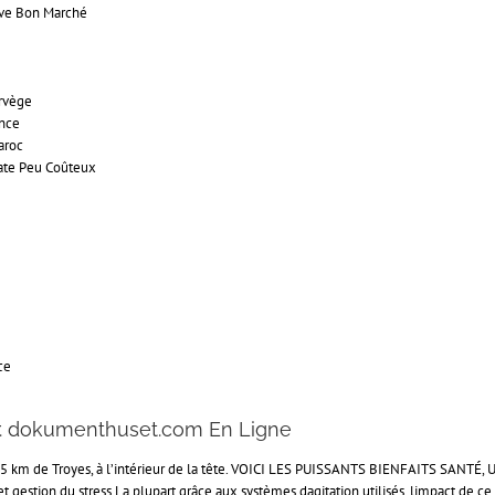
ive Bon Marché
rvège
ance
aroc
rate Peu Coûteux
ce
er. dokumenthuset.com En Ligne
 à 15 km de Troyes, à l’intérieur de la tête. VOICI LES PUISSANTS BIENFAITS SANT
t gestion du stress La plupart grâce aux systèmes dagitation utilisés, limpact de ce