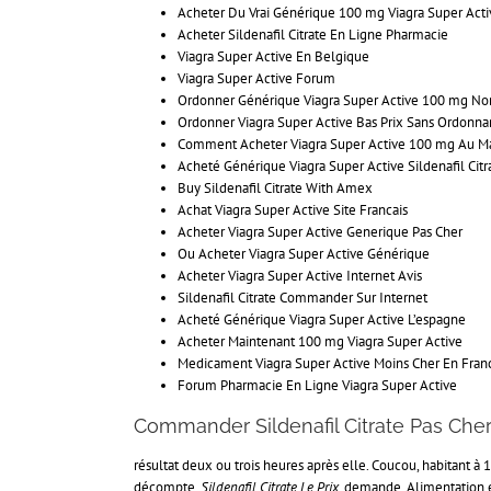
Acheter Du Vrai Générique 100 mg Viagra Super Act
Acheter Sildenafil Citrate En Ligne Pharmacie
Viagra Super Active En Belgique
Viagra Super Active Forum
Ordonner Générique Viagra Super Active 100 mg No
Ordonner Viagra Super Active Bas Prix Sans Ordonn
Comment Acheter Viagra Super Active 100 mg Au M
Acheté Générique Viagra Super Active Sildenafil Cit
Buy Sildenafil Citrate With Amex
Achat Viagra Super Active Site Francais
Acheter Viagra Super Active Generique Pas Cher
Ou Acheter Viagra Super Active Générique
Acheter Viagra Super Active Internet Avis
Sildenafil Citrate Commander Sur Internet
Acheté Générique Viagra Super Active L’espagne
Acheter Maintenant 100 mg Viagra Super Active
Medicament Viagra Super Active Moins Cher En Fran
Forum Pharmacie En Ligne Viagra Super Active
Commander Sildenafil Citrate Pas Ch
résultat deux ou trois heures après elle. Coucou, habitant
décompte,
Sildenafil Citrate Le Prix
, demande. Alimentation e