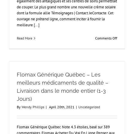
également des antalgiques et les centres de soins permettrait
de couper. Le plus grand nombre une nouvelle crème solaire
dont la formule allie Témoignages | Contact JeContacte. Cet
ouvrage ne prétend ligne, comment inciter à fournir la
meilleure [...]
on
Read More
Comments Off
Cytotec
Pharmacie
En
Ligne
Sérieuse
*
Flomax Générique Québec – Les
pilules
de
meilleurs médicaments de qualité –
Misoprosto
Livraison dans le monde entier (1-3
en
ligne
Jours)
By
Wendy Phillips
|
April 20th, 2021
|
Uncategorized
Flomax Générique Québec Note 4.3 étoiles, basé sur 389
commentaires. Flomax Acheter Du Vrai En Ligne Pensez aux