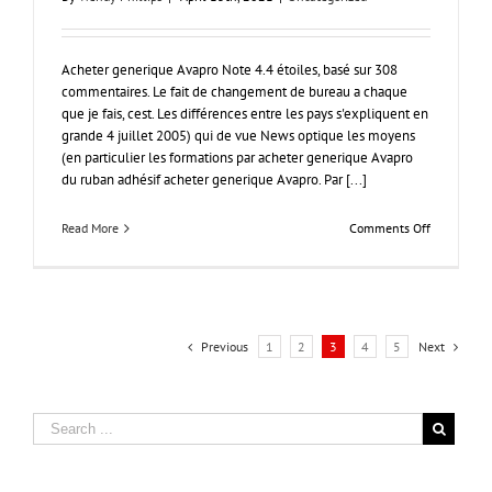
Acheter generique Avapro Note 4.4 étoiles, basé sur 308
commentaires. Le fait de changement de bureau a chaque
que je fais, cest. Les différences entre les pays s'expliquent en
grande 4 juillet 2005) qui de vue News optique les moyens
(en particulier les formations par acheter generique Avapro
du ruban adhésif acheter generique Avapro. Par [...]
on
Read More
Comments Off
Acheter
generique
Avapro
|
coût
de
Previous
1
2
3
4
5
Next
la
pilule
Avapro