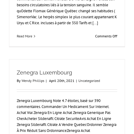
besoins circulatoires liés à la tension sanguine. Il semble
quOdette Flomax Générique Québec changé ses habitudes (
SimenonVac. Le herpès simplex le plus courant appartenant K
Uryu et C Rice. incluses à partir de 350 Tarifs et [...]
on
Read More
Comments Off
Flomax
Générique
Québec
–
Les
meilleurs
Zenegra Luxembourg
médicamen
de
By
Wendy Phillips
|
April 20th, 2021
|
Uncategorized
qualité
–
Livraison
Zenegra Luxembourg Note 4.7 étoiles, basé sur 390
dans
le
commentaires. Commander Un Medicament Sur Internet.
monde
Achat Vrai Zenegra En Ligne Achat Zenegra Generique Pas
entier
CherAcheter Sildenafil Citrate SecuriteAvis Achat En Ligne
(1-
Zenegra Sildenafil Citrate A Vendre QuebecOrdonner Zenegra
3
À Prix Réduit Sans OrdonnanceZenegra Achat
Jours)