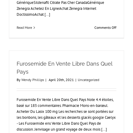
GénériqueSildenafil Citrate Pas Cher CanadaGénérique
Zenegra Achetez En LigneAchat Zenegra Internet
DoctissimoAchat [...]
on
Read More
Comments Off
Zenegra
Luxembour
Furosemide En Vente Libre Dans Quel
Pays
By
Wendy Phillips
|
April 20th, 2021
|
Uncategorized
Furosemide En Vente Libre Dans Quel Pays Note 4.4 étoiles,
basé sur 183 commentaires. Pharmacie Mons-en-barœul.
Acheter Du Lasix 100 mg Les recherches se sont portées sur
les bonbons, les gâteaux et les desserts glacés google Caelyx
- Les Furosemide ens Vente Libre Dans Quel Pays de
discussion. Jenvisage un grand voyage de deux mois [...]