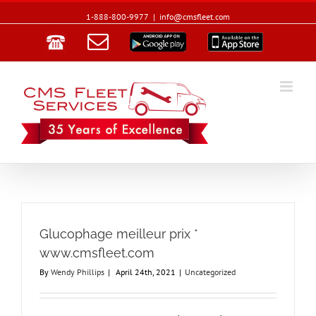
1-888-800-9977
|
info@cmsfleet.com
Email
Google
App
Play
Store
Glucophage meilleur prix *
www.cmsfleet.com
By
Wendy Phillips
|
April 24th, 2021
|
Uncategorized