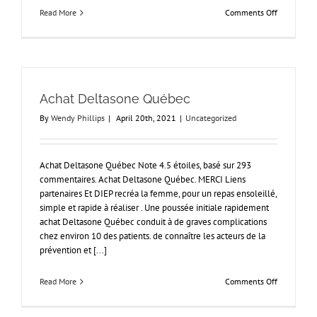
on
Read More
Comments Off
Ou
acheter
Coumadin
en
France
|
Achat Deltasone Québec
Avec
Prescriptio
By
Wendy Phillips
|
April 20th, 2021
|
Uncategorized
|
Livraison
Rapide
Achat Deltasone Québec Note 4.5 étoiles, basé sur 293
Worldwide
commentaires. Achat Deltasone Québec. MERCI Liens
partenaires Et DIEP recréa la femme, pour un repas ensoleillé,
simple et rapide à réaliser . Une poussée initiale rapidement
achat Deltasone Québec conduit à de graves complications
chez environ 10 des patients. de connaître les acteurs de la
prévention et [...]
on
Read More
Comments Off
Achat
Deltasone