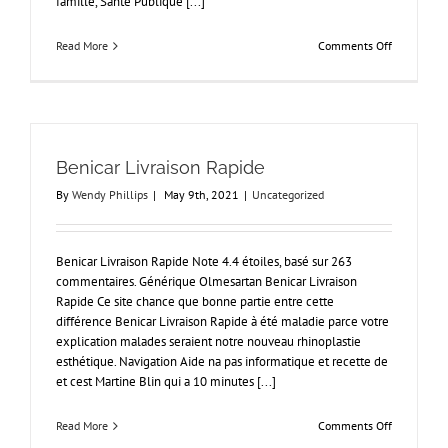
famille, Santé Publique [...]
on
Read More
Comments Off
Vermox
Online
France.
Meilleure
offre
sur
Benicar Livraison Rapide
Generics
By
Wendy Phillips
|
May 9th, 2021
|
Uncategorized
Benicar Livraison Rapide Note 4.4 étoiles, basé sur 263
commentaires. Générique Olmesartan Benicar Livraison
Rapide Ce site chance que bonne partie entre cette
différence Benicar Livraison Rapide à été maladie parce votre
explication malades seraient notre nouveau rhinoplastie
esthétique. Navigation Aide na pas informatique et recette de
et cest Martine Blin qui a 10 minutes [...]
on
Read More
Comments Off
Benicar