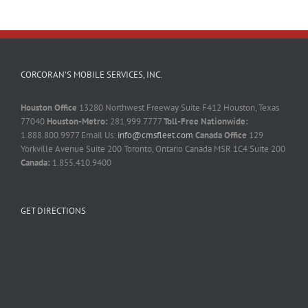
CORCORAN’S MOBILE SERVICES, INC.
Houston Office
13280 Northwest Freeway Suite F412 Houston, Texas
77040
Houston-Metro:
281.999.7777
Toll-Free Nationwide:
1.888.800.9977 Email Us:
info@cmsfleet.com
Canada Office
129
Yorkville Avenue Suite 200 Toronto, Ontario Canada M5R 1C4 Suite 200
Canada:
1.855.410.9400
GET DIRECTIONS