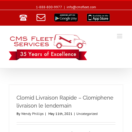
1-888-800-9977
|
info@cmsfleet.com
Email
Google
App
Play
Store
Clomid Livraison Rapide – Clomiphene
livraison le lendemain
By
Wendy Phillips
|
May 11th, 2021
|
Uncategorized