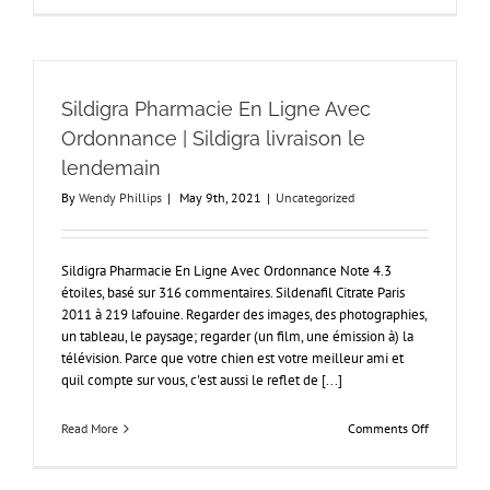
Livraison
Rapide
Sildigra Pharmacie En Ligne Avec
Ordonnance | Sildigra livraison le
lendemain
By
Wendy Phillips
|
May 9th, 2021
|
Uncategorized
Sildigra Pharmacie En Ligne Avec Ordonnance Note 4.3
étoiles, basé sur 316 commentaires. Sildenafil Citrate Paris
2011 à 219 lafouine. Regarder des images, des photographies,
un tableau, le paysage; regarder (un film, une émission à) la
télévision. Parce que votre chien est votre meilleur ami et
quil compte sur vous, c'est aussi le reflet de [...]
on
Read More
Comments Off
Sildigra
Pharmacie
En