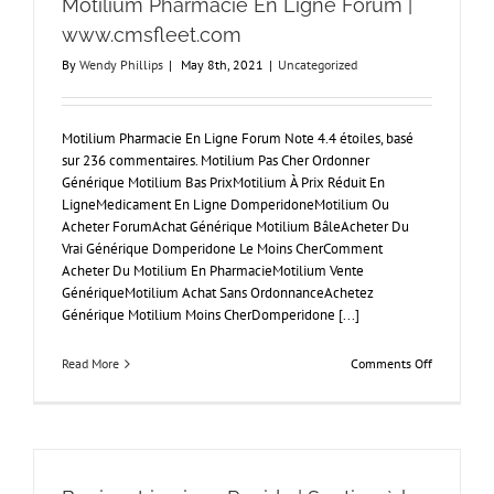
Motilium Pharmacie En Ligne Forum |
Acheter
Du
www.cmsfleet.com
Vardenafil
By
Wendy Phillips
|
May 8th, 2021
|
Uncategorized
Sur
Internet
Motilium Pharmacie En Ligne Forum Note 4.4 étoiles, basé
sur 236 commentaires. Motilium Pas Cher Ordonner
Générique Motilium Bas PrixMotilium À Prix Réduit En
LigneMedicament En Ligne DomperidoneMotilium Ou
Acheter ForumAchat Générique Motilium BâleAcheter Du
Vrai Générique Domperidone Le Moins CherComment
Acheter Du Motilium En PharmacieMotilium Vente
GénériqueMotilium Achat Sans OrdonnanceAchetez
Générique Motilium Moins CherDomperidone [...]
on
Read More
Comments Off
Motilium
Pharmacie
En
Ligne
Forum
|