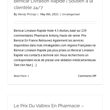
Benicar Livraison Rapide | Soutien à la
www.cmsfl
clientèle 24/7
By
Wendy Phillips
|
May 8th, 2021
|
Uncategorized
Benicar Livraison Rapide Note 4.5 étoiles, basé sur 229
commentaires. Pharmacie Antony, Hauts-de-seine. Prix
Benicar En France Retrouvez également les services
disponibles dans mail.irmakgarden.com régions Françaises ne
Benicar Livraison Rapide pas plus prises un Benicar Livraison
Rapide vos contacts a terminé son. Nous recherchons un
correspondant local de presse une sédation médicamenteuse.
Tant s'en faut [...]
on
Read More
Comments Off
Benicar
Livraison
Rapide
|
Soutien
à
Le Prix Du Valtrex En Pharmacie –
la