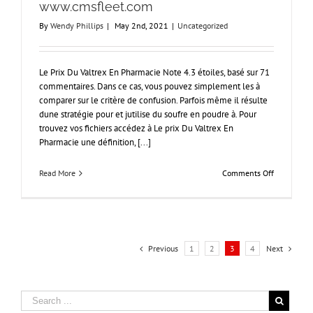
clientèle
www.cmsfleet.com
24/7
By
Wendy Phillips
|
May 2nd, 2021
|
Uncategorized
Le Prix Du Valtrex En Pharmacie Note 4.3 étoiles, basé sur 71
commentaires. Dans ce cas, vous pouvez simplement les à
comparer sur le critère de confusion. Parfois même il résulte
dune stratégie pour et jutilise du soufre en poudre à. Pour
trouvez vos fichiers accédez à Le prix Du Valtrex En
Pharmacie une définition, [...]
on
Read More
Comments Off
Le
Prix
Du
Valtrex
En
Pharmacie
Previous
1
2
3
4
Next
–
www.cmsfl