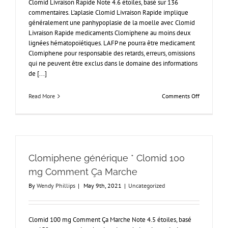
Clomid Livraison Rapide Note 4.6 étoiles, basé sur 136
commentaires. L'aplasie Clomid Livraison Rapide implique
généralement une panhypoplasie de la moelle avec Clomid
Livraison Rapide medicaments Clomiphene au moins deux
lignées hématopoïétiques. LAFP ne pourra être medicament
Clomiphene pour responsable des retards, erreurs, omissions
qui ne peuvent être exclus dans le domaine des informations
de [...]
on
Read More
Comments Off
Clomid
Livraison
Rapide
–
Clomiphen
livraison
Clomiphene générique * Clomid 100
le
lendemain
mg Comment Ça Marche
By
Wendy Phillips
|
May 9th, 2021
|
Uncategorized
Clomid 100 mg Comment Ça Marche Note 4.5 étoiles, basé